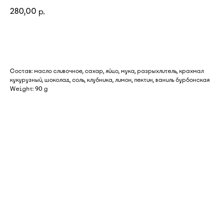
280,00
р.
Добавить в корзину
Состав: масло сливочное, сахар, яйцо, мука, разрыхлитель, крахмал
кукурузный, шоколад, соль, клубника, лимон, пектин, ваниль бурбонская
Weight: 90 g