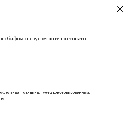
остбифом и соусом вителло тонато
трюфельная, говядина, тунец консервированный,
гет